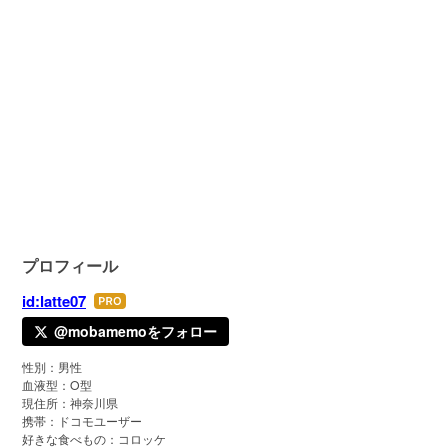
プロフィール
id:latte07
はて
なブ
@mobamemoをフォロー
ログ
性別：男性
Pro
血液型：O型
現住所：神奈川県
携帯：ドコモユーザー
好きな食べもの：コロッケ