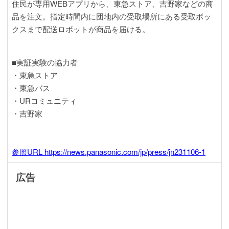
住民が専用WEBアプリから、東急ストア、吉野家などの商
品を注文。指定時間内に団地内の受取場所にある受取ボッ
クスまで配送ロボットが商品を届ける。
■実証実験の協力者
・東急ストア
・東急バス
・URコミュニティ
・吉野家
参照URL https://news.panasonic.com/jp/press/jn231106-1
広告